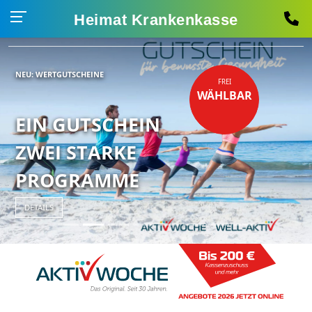
Kassen-
Heimat Krankenkasse
LOGIN
NEU: WERTGUTSCHEINE
FREI
WÄHLBAR
EIN GUTSCHEIN
ZWEI STARKE
PROGRAMME
DETAILS